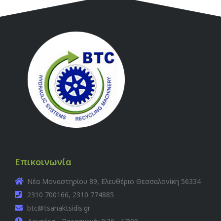
Επικοινωνία
Νέα Μοναστηρίου 89, Ελευθέριο Θεσσαλονίκη 56334
2310 700166, 2310 774885
btc@tsanaktsidis.gr