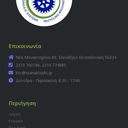
Επικοινωνία
Νέα Μοναστηρίου 89, Ελευθέριο Θεσσαλονίκη 56334
2310 700166, 2310 774885
btc@tsanaktsidis.gr
Δευτέρα - Παρασκευή: 8:30 - 17:00
Περιήγηση
Αρχική
Εταιρεία
Προϊόντα