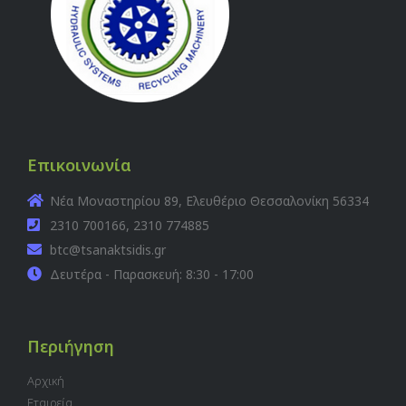
Επικοινωνία
Νέα Μοναστηρίου 89, Ελευθέριο Θεσσαλονίκη 56334
2310 700166, 2310 774885
btc@tsanaktsidis.gr
Δευτέρα - Παρασκευή: 8:30 - 17:00
Περιήγηση
Αρχική
Εταιρεία