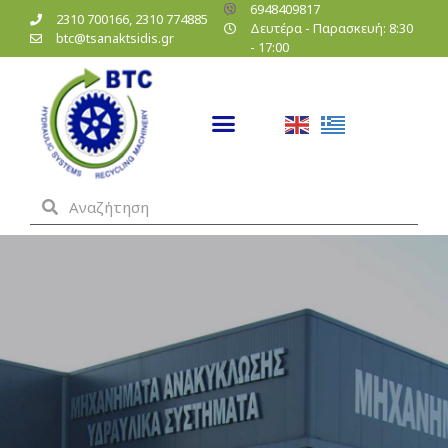
6948409817
2310 700166, 2310 774885
Δευτέρα - Παρασκευή: 8:30
btc@tsanaktsidis.gr
- 17:00